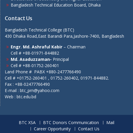
Bangladesh Technical Education Board, Dhaka
Contact Us
Bangladesh Technical College (BTC)
430 Dhaka Road,East Barandi Para,Jashore-7400, Bangladesh
Engr. Md. Ashraful Kabir
– Chairman
Cell # +88-01971-844882
Md. Asaduzzaman-
Principal
Cell # +88-01752-260401
Land Phone # PABX +880-2477766490
Cell # +01752-260401 , 01752-260402, 01971-844882.
Fax : +88-02477766490
E-mail : btc_prn@yahoo.com
Web :
btc.edu.bd
BTC XSA
BTC Donors Communication
Mail
Career Opportunity
Contact Us