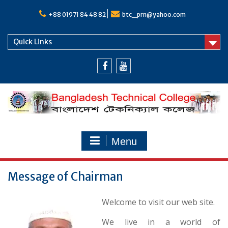
Skip
to
+88 01971 84 48 82
btc_prn@yahoo.com
content
Quick Links
Facebook
Youtube
Menu
Message of Chairman
Welcome to visit our web site.
We live in a world of