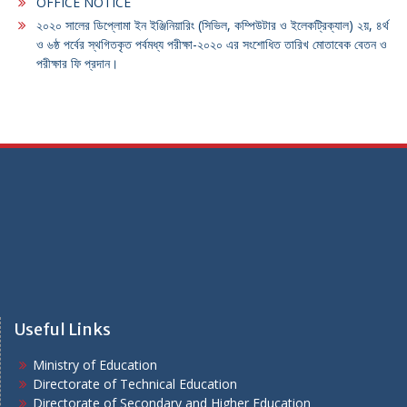
OFFICE NOTICE
২০২০ সালের ডিপ্লোমা ইন ইঞ্জিনিয়ারিং (সিভিল, কম্পিউটার ও ইলেকট্রিক্যাল) ২য়, ৪র্থ
ও ৬ষ্ঠ পর্বের স্থগিতকৃত পর্বমধ্য পরীক্ষা-২০২০ এর সংশোধিত তারিখ মোতাবেক বেতন ও
পরীক্ষার ফি প্রদান।
Useful Links
Ministry of Education
Directorate of Technical Education
Directorate of Secondary and Higher Education