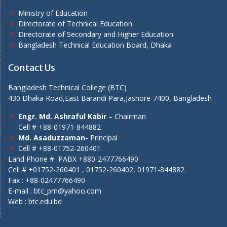
Ministry of Education
Directorate of Technical Education
Directorate of Secondary and Higher Education
Bangladesh Technical Education Board, Dhaka
Contact Us
Bangladesh Technical College (BTC)
430 Dhaka Road,East Barandi Para,Jashore-7400, Bangladesh
Engr. Md. Ashraful Kabir
– Chairman
Cell # +88-01971-844882
Md. Asaduzzaman-
Principal
Cell # +88-01752-260401
Land Phone # PABX +880-2477766490
Cell # +01752-260401 , 01752-260402, 01971-844882.
Fax : +88-02477766490
E-mail : btc_prn@yahoo.com
Web :
btc.edu.bd