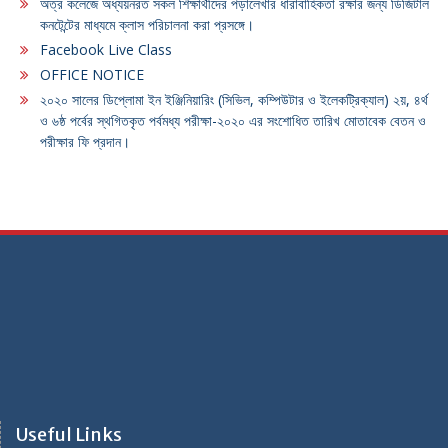
অত্র কলেজে অধ্যয়নরত সকল শিক্ষার্থীদের পড়ালেখার ধারাবাহিকতা রক্ষার জন্য ডিজিটাল
কনটেন্টের মাধ্যমে ক্লাস পরিচালনা করা প্রসঙ্গে।
Facebook Live Class
OFFICE NOTICE
২০২০ সালের ডিপ্লোমা ইন ইঞ্জিনিয়ারিং (সিভিল, কম্পিউটার ও ইলেকট্রিক্যাল) ২য়, ৪র্থ
ও ৬ষ্ঠ পর্বের স্থগিতকৃত পর্বমধ্য পরীক্ষা-২০২০ এর সংশোধিত তারিখ মোতাবেক বেতন ও
পরীক্ষার ফি প্রদান।
Useful Links