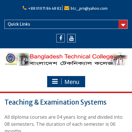
Skip
to
+88 01971 84 48 82
btc_prn@yahoo.com
content
Quick Links
Facebook
Youtube
Menu
Teaching & Examination Systems
All diploma courses are 04 years long and divided into
08 semesters. The duration of each semester is 06
months.