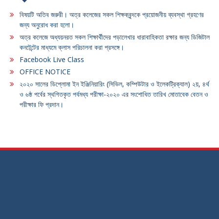
বিষয়টি অতিব জরুরী। অত্র কলেজের সকল শিক্ষকবৃন্দকে প্রয়োজনীয় ব্যবস্থা গ্রহণের
জন্য অনুরোধ করা হলো।
অত্র কলেজে অধ্যয়নরত সকল শিক্ষার্থীদের পড়ালেখার ধারাবাহিকতা রক্ষার জন্য ডিজিটাল
কনটেন্টের মাধ্যমে ক্লাস পরিচালনা করা প্রসঙ্গে।
Facebook Live Class
OFFICE NOTICE
২০২০ সালের ডিপ্লোমা ইন ইঞ্জিনিয়ারিং (সিভিল, কম্পিউটার ও ইলেকট্রিক্যাল) ২য়, ৪র্থ
ও ৬ষ্ঠ পর্বের স্থগিতকৃত পর্বমধ্য পরীক্ষা-২০২০ এর সংশোধিত তারিখ মোতাবেক বেতন ও
পরীক্ষার ফি প্রদান।