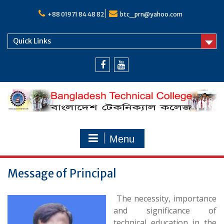
Skip
to
+88 01971 84 48 82
btc_prn@yahoo.com
content
Quick Links
Facebook
Youtube
Menu
Message of Principal
The necessity, importance
and significance of
technical education in the