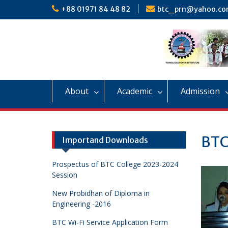
Skip
+88 01971 84 48 82
btc_prn@yahoo.c
to
content
About
Academic
Admission
BTC
Importand Downloads
Prospectus of BTC College 2023-2024
Session
New Probidhan of Diploma in
Engineering -2016
BTC Wi-Fi Service Application Form