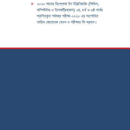
২০২০ সালের ডিপ্লোমা ইন ইঞ্জিনিয়ারিং (সিভিল,
কম্পিউটার ও ইলেকট্রিক্যাল) ২য়, ৪র্থ ও ৬ষ্ঠ পর্বের
স্থগিতকৃত পর্বমধ্য পরীক্ষা-২০২০ এর সংশোধিত
তারিখ মোতাবেক বেতন ও পরীক্ষার ফি প্রদান।