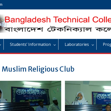
om
Students’ Information
Laboratories
Pro
 Muslim Religious Club