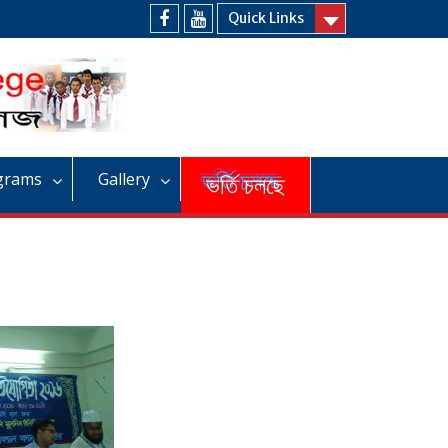
Quick Links
Facebook
Youtube
grams
Gallery
ভর্তি চলছে