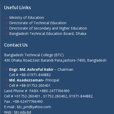
Useful Links
Ministry of Education
Directorate of Technical Education
Directorate of Secondary and Higher Education
Bangladesh Technical Education Board, Dhaka
Contact Us
Bangladesh Technical College (BTC)
430 Dhaka Road,East Barandi Para,Jashore-7400, Bangladesh
Engr. Md. Ashraful Kabir
– Chairman
Cell # +88-01971-844882
Md. Asaduzzaman-
Principal
Cell # +88-01752-260401
Land Phone # PABX +880-2477766490
Cell # +01752-260401 , 01752-260402, 01971-844882.
Fax : +88-02477766490
E-mail : btc_prn@yahoo.com
Web :
btc.edu.bd