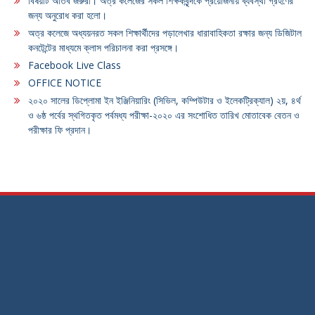
বিষয়টি অতিব জরুরী। অত্র কলেজের সকল শিক্ষকবৃন্দকে প্রয়োজনীয় ব্যবস্থা গ্রহণের
জন্য অনুরোধ করা হলো।
অত্র কলেজে অধ্যয়নরত সকল শিক্ষার্থীদের পড়ালেখার ধারাবাহিকতা রক্ষার জন্য ডিজিটাল
কনটেন্টের মাধ্যমে ক্লাস পরিচালনা করা প্রসঙ্গে।
Facebook Live Class
OFFICE NOTICE
২০২০ সালের ডিপ্লোমা ইন ইঞ্জিনিয়ারিং (সিভিল, কম্পিউটার ও ইলেকট্রিক্যাল) ২য়, ৪র্থ
ও ৬ষ্ঠ পর্বের স্থগিতকৃত পর্বমধ্য পরীক্ষা-২০২০ এর সংশোধিত তারিখ মোতাবেক বেতন ও
পরীক্ষার ফি প্রদান।