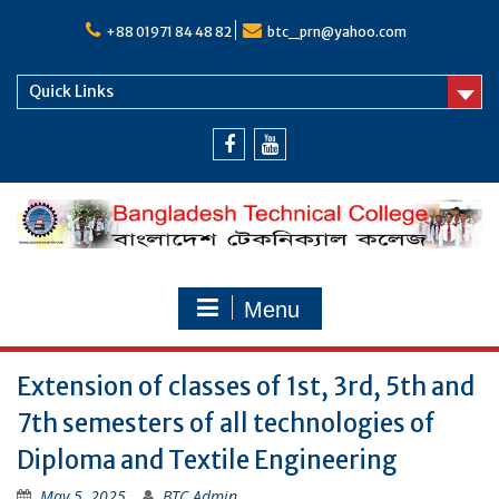
Skip
to
+88 01971 84 48 82
btc_prn@yahoo.com
content
Quick Links
Facebook
Youtube
Menu
Extension of classes of 1st, 3rd, 5th and
7th semesters of all technologies of
Diploma and Textile Engineering
May 5, 2025
BTC Admin