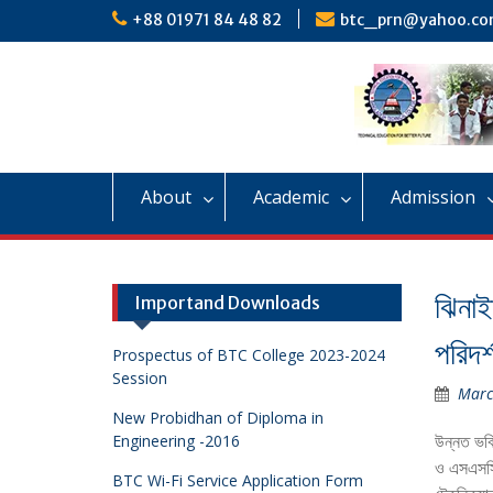
Skip
+88 01971 84 48 82
btc_prn@yahoo.c
to
content
About
Academic
Admission
ঝিনাই
Importand Downloads
পরিদর্
Prospectus of BTC College 2023-2024
Session
Marc
New Probidhan of Diploma in
উন্নত ভবিষ
Engineering -2016
ও এসএসসি/
BTC Wi-Fi Service Application Form