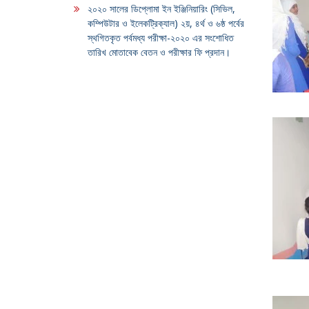
২০২০ সালের ডিপ্লোমা ইন ইঞ্জিনিয়ারিং (সিভিল,
কম্পিউটার ও ইলেকট্রিক্যাল) ২য়, ৪র্থ ও ৬ষ্ঠ পর্বের
স্থগিতকৃত পর্বমধ্য পরীক্ষা-২০২০ এর সংশোধিত
তারিখ মোতাবেক বেতন ও পরীক্ষার ফি প্রদান।