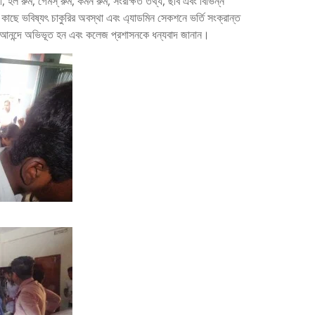
, হল রুম, গেমস্ রুম, কমন রুম, সংরক্ষিত তথ্য, ছবি এবং বিভিন্ন
কাছে ভবিষ্যৎ চাকুরির অবস্থা এবং এ্যাডমিন সেকশনে ভর্তি সংক্রান্ত
খে আনন্দে অভিভূত হন এবং কলেজ প্রশাসনকে ধন্যবাদ জানান।