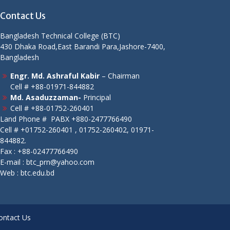
Contact Us
Bangladesh Technical College (BTC)
430 Dhaka Road,East Barandi Para,Jashore-7400,
Bangladesh
Engr. Md. Ashraful Kabir
– Chairman
Cell # +88-01971-844882
Md. Asaduzzaman-
Principal
Cell # +88-01752-260401
Land Phone # PABX +880-2477766490
Cell # +01752-260401 , 01752-260402, 01971-
844882.
Fax : +88-02477766490
E-mail : btc_prn@yahoo.com
Web :
btc.edu.bd
ontact Us