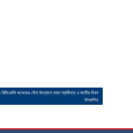
 ও বিসিএমসি কলেজের যৌথ উদ্যোগে মহান স্বাধীনতা ও জাতীয় দিবস
উদযাপিত