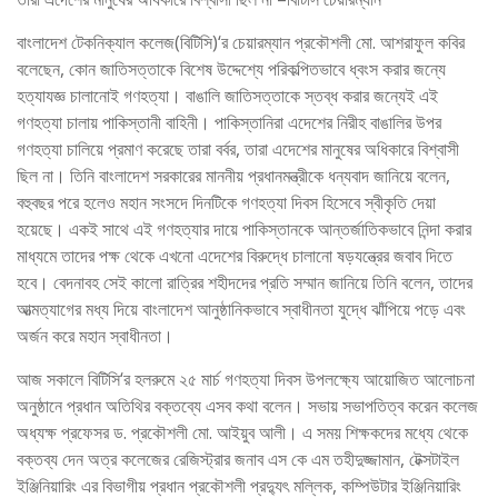
বাংলাদেশ টেকনিক্যাল কলেজ(বিটিসি)‘র চেয়ারম্যান প্রকৌশলী মো. আশরাফুল কবির
বলেছেন, কোন জাতিসত্তাকে বিশেষ উদ্দেশ্যে পরিকল্পিতভাবে ধ্বংস করার জন্যে
হত্যাযজ্ঞ চালানোই গণহত্যা। বাঙালি জাতিসত্তাকে স্তব্ধ করার জন্যেই এই
গণহত্যা চালায় পাকিস্তানী বাহিনী। পাকিস্তানিরা এদেশের নিরীহ বাঙালির উপর
গণহত্যা চালিয়ে প্রমাণ করেছে তারা বর্বর, তারা এদেশের মানুষের অধিকারে বিশ্বাসী
ছিল না। তিনি বাংলাদেশ সরকারের মাননীয় প্রধানমন্ত্রীকে ধন্যবাদ জানিয়ে বলেন,
বহুবছর পরে হলেও মহান সংসদে দিনটিকে গণহত্যা দিবস হিসেবে স্বীকৃতি দেয়া
হয়েছে। একই সাথে এই গণহত্যার দায়ে পাকিস্তানকে আন্তর্জাতিকভাবে নিন্দা করার
মাধ্যমে তাদের পক্ষ থেকে এখনো এদেশের বিরুদ্ধে চালানো ষড়যন্ত্রের জবাব দিতে
হবে। বেদনাবহ সেই কালো রাত্রির শহীদদের প্রতি সম্মান জানিয়ে তিনি বলেন, তাদের
আত্মত্যাগের মধ্য দিয়ে বাংলাদেশ আনুষ্ঠানিকভাবে স্বাধীনতা যুদ্ধে ঝাঁপিয়ে পড়ে এবং
অর্জন করে মহান স্বাধীনতা।
আজ সকালে বিটিসি‘র হলরুমে ২৫ মার্চ গণহত্যা দিবস উপলক্ষ্যে আয়োজিত আলোচনা
অনুষ্ঠানে প্রধান অতিথির বক্তব্যে এসব কথা বলেন। সভায় সভাপতিত্ব করেন কলেজ
অধ্যক্ষ প্রফেসর ড. প্রকৌশলী মো. আইয়ুব আলী। এ সময় শিক্ষকদের মধ্যে থেকে
বক্তব্য দেন অত্র কলেজের রেজিস্ট্রার জনাব এস কে এম তহীদুজ্জামান, টেক্সটাইল
ইঞ্জিনিয়ারিং এর বিভাগীয় প্রধান প্রকৌশলী প্রদ্যুৎ মল্লিক, কম্পিউটার ইঞ্জিনিয়ারিং