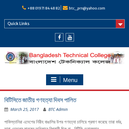
Skip
to
+88 01971 84 48 82
btc_prn@yahoo.com
content
Quick Links
Facebook
Youtube
Menu
বিটিসিতে জাতীয় গণহত্যা দিবস পালিত
March 25, 2017
BTC Admin
পাকিস্তানিরা এদেশের নিরীহ বাঙালির উপর গণহত্যা চালিয়ে প্রমাণ করেছে তারা বর্বর,
তারা এদেশের মানুষের অধিকারে বিশ্বাসী ছিল না –বিটিসি চেয়ারম্যান