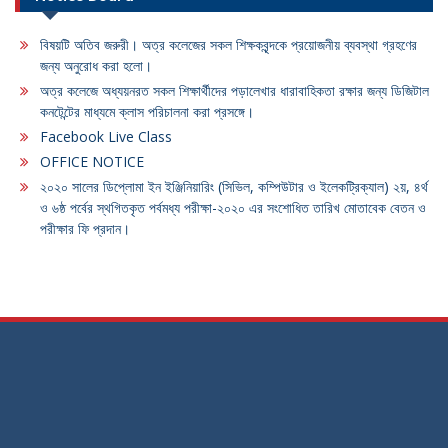
বিষয়টি অতিব জরুরী। অত্র কলেজের সকল শিক্ষকবৃন্দকে প্রয়োজনীয় ব্যবস্থা গ্রহণের
জন্য অনুরোধ করা হলো।
অত্র কলেজে অধ্যয়নরত সকল শিক্ষার্থীদের পড়ালেখার ধারাবাহিকতা রক্ষার জন্য ডিজিটাল
কনটেন্টের মাধ্যমে ক্লাস পরিচালনা করা প্রসঙ্গে।
Facebook Live Class
OFFICE NOTICE
২০২০ সালের ডিপ্লোমা ইন ইঞ্জিনিয়ারিং (সিভিল, কম্পিউটার ও ইলেকট্রিক্যাল) ২য়, ৪র্থ
ও ৬ষ্ঠ পর্বের স্থগিতকৃত পর্বমধ্য পরীক্ষা-২০২০ এর সংশোধিত তারিখ মোতাবেক বেতন ও
পরীক্ষার ফি প্রদান।