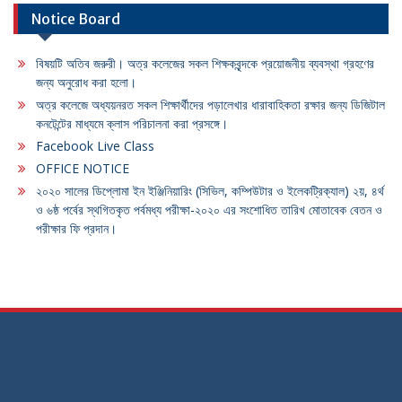
Notice Board
বিষয়টি অতিব জরুরী। অত্র কলেজের সকল শিক্ষকবৃন্দকে প্রয়োজনীয় ব্যবস্থা গ্রহণের
জন্য অনুরোধ করা হলো।
অত্র কলেজে অধ্যয়নরত সকল শিক্ষার্থীদের পড়ালেখার ধারাবাহিকতা রক্ষার জন্য ডিজিটাল
কনটেন্টের মাধ্যমে ক্লাস পরিচালনা করা প্রসঙ্গে।
Facebook Live Class
OFFICE NOTICE
২০২০ সালের ডিপ্লোমা ইন ইঞ্জিনিয়ারিং (সিভিল, কম্পিউটার ও ইলেকট্রিক্যাল) ২য়, ৪র্থ
ও ৬ষ্ঠ পর্বের স্থগিতকৃত পর্বমধ্য পরীক্ষা-২০২০ এর সংশোধিত তারিখ মোতাবেক বেতন ও
পরীক্ষার ফি প্রদান।