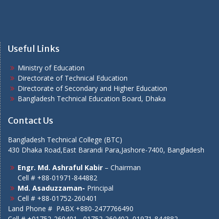
Useful Links
Ministry of Education
Directorate of Technical Education
Directorate of Secondary and Higher Education
Bangladesh Technical Education Board, Dhaka
Contact Us
Bangladesh Technical College (BTC)
430 Dhaka Road,East Barandi Para,Jashore-7400, Bangladesh
Engr. Md. Ashraful Kabir
– Chairman
Cell # +88-01971-844882
Md. Asaduzzaman-
Principal
Cell # +88-01752-260401
Land Phone # PABX +880-2477766490
Cell # +01752-260401 , 01752-260402, 01971-844882.