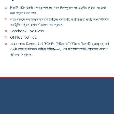
বিষয়টি অতিব জরুরী। অত্র কলেজের সকল শিক্ষকবৃন্দকে প্রয়োজনীয় ব্যবস্থা গ্রহণের
জন্য অনুরোধ করা হলো।
অত্র কলেজে অধ্যয়নরত সকল শিক্ষার্থীদের পড়ালেখার ধারাবাহিকতা রক্ষার জন্য ডিজিটাল
কনটেন্টের মাধ্যমে ক্লাস পরিচালনা করা প্রসঙ্গে।
Facebook Live Class
OFFICE NOTICE
২০২০ সালের ডিপ্লোমা ইন ইঞ্জিনিয়ারিং (সিভিল, কম্পিউটার ও ইলেকট্রিক্যাল) ২য়, ৪র্থ
ও ৬ষ্ঠ পর্বের স্থগিতকৃত পর্বমধ্য পরীক্ষা-২০২০ এর সংশোধিত তারিখ মোতাবেক বেতন ও
পরীক্ষার ফি প্রদান।