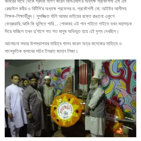
কবিরের সাথে থেকে শ্রদ্ধা অর্পণ করেন বিসিএমসি’র অধ্যক্ষ প্রকৌশলী এস এম
রেজাউল কবীর ও বিটিসি’র অধ্যক্ষ প্রফেসর ড. প্রকৌশলী মো. আইউব আলীসহ
শিক্ষক-শিক্ষার্থীবৃন্দ। সুসজ্জিত র্যালি আমার ভাইয়ের রক্তে রাঙানো একুশে
ফেব্রুয়ারি..আমি কি ভুলিতে পারি…. শোকাবহ এই গান গাইতে গাইতে যখন মহাসড়ক
দিয়ে যাচ্ছিল তখন দু’পাশে শত শত মানুষ অভিভূত হয়ে এই দৃশ্য দেখছিল।
আলোচনা সভায় উপস্থাপনার দায়িত্ব পালন করেন অত্র কলেজের সাহিত্য ও
সাংস্কৃতিক ক্লাবের সচিব ইসরাত জাহান লিজা।