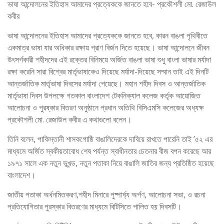
ভাষা আন্দোলনের ইতিহাস আমাদের প্রত্যেককে জানতে হবে- প্রকৌশলী মো. রেজাউল
কবীর
ভাষা আন্দোলনের ইতিহাস আমাদের প্রত্যেককে জানতে হবে, কারন বাঙলা পৃথিবীতে
একমাত্র ভাষা যার অধিকার রক্ষায় প্রাণ বির্জন দিতে হয়েছে। ভাষা আন্দোলনে জীবন
উৎসর্গকারী শহীদদের এই রক্তের বিনিময়ে অর্জিত বাঙলা ভাষা শুধু বাংলা ভাষার মর্যাদা
রক্ষা করেনি সারা বিশ্বের মার্তৃভাষাকেও দিয়েছে মর্যাদা-দিয়েছে সম্মান তাই এই দিনটি
আন্তর্জাতিক মার্তৃভাষা দিবসের মর্যাদা পেয়েছে। মহান শহীদ দিবস ও আন্তর্জাতিক
মার্তৃভাষা দিবস উপলক্ষে গতকাল বাংলাদেশ টেকনিক্যাল কলেজ কর্তৃক আয়োজিত
আলোচনা ও পুরষ্কার বিতরণ অনুষ্ঠানে প্রধান অতিথি বিসিএমসি কলেজের অধ্যক্ষ
প্রকৌশলী মো. রেজাউল কবীর এ কথাগুলো বলেন।
তিনি বলেন, পাকিস্তানী শাসকগোষ্ঠি বাঙালিদেরকে দাবিয়ে রাখতে পারেনি তাই ’৫২ এর
মাধ্যমে অর্জিত স্বকীয়তাবোধ শেষ পর্যন্ত স্বাধীনতার চেতনার বীজ বপন করেছে আর
১৯৭১ সালে এক নতুন ভূখন্ড, নতুন পতাকা নিয়ে বাঙালি জাতির জন্য প্রতিষ্ঠিত হয়েছে
বাংলাদেশ।
জাতীয় পতাকা অর্ধনমিতকরণ,শহীদ মিনারে পুষ্পার্ঘ্য অর্পণ, আলোচনা সভা, ও রচনা
প্রতিযোগিতার পুরস্কার বিতরণের মাধ্যমে বিটিসিতে পালিত হয় দিবসটি।