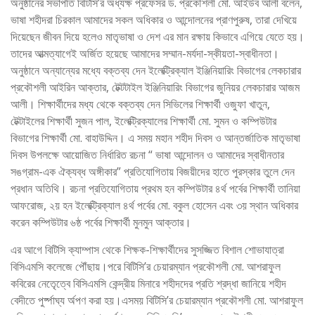
অনুষ্ঠানের সভাপতি বিটিসি’র অধ্যক্ষ প্রফেসর ড. প্রকৌশলী মো. আইউব আলী বলেন,
ভাষা শহীদরা চিরকাল আমাদের সকল অধিকার ও আন্দোলনের প্রাণপুরুষ, তারা দেখিয়ে
দিয়েছেন জীবন দিয়ে হলেও মাতৃভাষা ও দেশ এর মান রক্ষায় কিভাবে এগিয়ে যেতে হয়।
তাদের আত্মত্যাগেই অর্জিত হয়েছে আমাদের সম্মান-মর্যদা-স্কীয়তা-স্বাধীনতা।
অনুষ্ঠানে অন্যান্যের মধ্যে বক্তব্য দেন ইলেক্ট্রিক্যাল ইঞ্জিনিয়ারিং বিভাগের লেকচারার
প্রকৌশলী আইরিন আক্তার, টেক্টটাইল ইঞ্জিনিয়ারিং বিভাগের জুনিয়র লেকচারার আজম
আলী। শিক্ষার্থীদের মধ্য থেকে বক্তব্য দেন সিভিলের শিক্ষার্থী ওজুফা খাতুন,
টেক্টাইলের শিক্ষার্থী সুজন পাল, ইলেক্ট্রিক্যালের শিক্ষার্থী মো. সুমন ও কম্পিউটার
বিভাগের শিক্ষার্থী মো. বাহাউদ্দিন। এ সময় মহান শহীদ দিবস ও আন্তর্জাতিক মাতৃভাষা
দিবস উপলক্ষে আয়োজিত নির্ধারিত রচনা “ ভাষা আন্দোলন ও আমাদের স্বাধীনতার
সঙগ্রাম-এক ঐক্যব্ধ অঙ্গীকার” প্রতিযোগিতায় বিজয়ীদের হাতে পুরস্কার তুলে দেন
প্রধান অতিথি। রচনা প্রতিযোগিতায় প্রথম হন কম্পিউটার ৪র্থ পর্বের শিক্ষার্থী তানিয়া
আফরোজ, ২য় হন ইলেক্ট্রিক্যাল ৪র্থ পর্বের মো. বকুল হোসেন এবং ৩য় স্থান অধিকার
করেন কম্পিউটার ৬ষ্ঠ পর্বের শিক্ষার্থী মুনমুন আক্তার।
এর আগে বিটিসি ক্যাম্পাস থেকে শিক্ষক-শিক্ষার্থীদের সুসজ্জিত বিশাল শোভাযাত্রা
বিসিএমসি কলেজে পৌঁছায়।পরে বিটিসি’র চেয়ারম্যান প্রকৌশলী মো. আশরাফুল
কবিরের নেতেৃত্বে বিসিএমসি কেন্দ্রীয় মিনারে শহীদদের প্রতি শ্রদ্ধা জানিয়ে শহীদ
বেদীতে পুর্ষ্পাঘ্য র্অপণ করা হয়।এসময় বিটিসি’র চেয়ারম্যান প্রকৌশলী মো. আশরাফুল