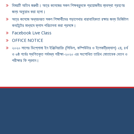
বিষয়টি অতিব জরুরী। অত্র কলেজের সকল শিক্ষকবৃন্দকে প্রয়োজনীয় ব্যবস্থা গ্রহণের
জন্য অনুরোধ করা হলো।
অত্র কলেজে অধ্যয়নরত সকল শিক্ষার্থীদের পড়ালেখার ধারাবাহিকতা রক্ষার জন্য ডিজিটাল
কনটেন্টের মাধ্যমে ক্লাস পরিচালনা করা প্রসঙ্গে।
Facebook Live Class
OFFICE NOTICE
২০২০ সালের ডিপ্লোমা ইন ইঞ্জিনিয়ারিং (সিভিল, কম্পিউটার ও ইলেকট্রিক্যাল) ২য়, ৪র্থ
ও ৬ষ্ঠ পর্বের স্থগিতকৃত পর্বমধ্য পরীক্ষা-২০২০ এর সংশোধিত তারিখ মোতাবেক বেতন ও
পরীক্ষার ফি প্রদান।