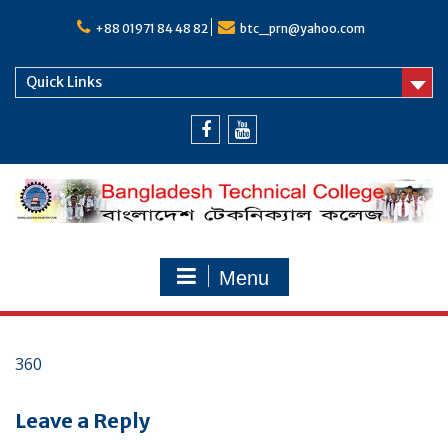
Skip
to
+88 01971 84 48 82
btc_prn@yahoo.com
content
Quick Links
Facebook
Youtube
Menu
360
Leave a Reply