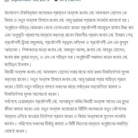
বাংলাদেশ টেকনিক্যাল কলেজের প্রাক্তন অধ্যক্ষ জনাব মো: আফজাল হোসেন কে
বিদায় ও নতুন অধ্যক্ষ হিসাবে জনাব মো. আবু হুরায়রা স্যারকে সংবর্ধনা জানানো হয়।
অনুষ্ঠানে পবিত্র কোরআন থেকে তেলাওয়াত করেন প্রকৌশলী মাহমুদুল হাসান মিরু খান
এবং অনুভুতি প্রকাশের মাধ্যমে বক্তব্য রাখেন বিভাগীয় প্রধান জনাব মো. ইমরান শেখ,
প্রকৌশলী চিন্ময় মজুমদার, প্রকৌশলী প্রদ্যুৎ মল্লিক ও প্রকৌশলী এস এম বুলবুল
আহম্মেদ। শিক্ষকদের মধ্যে জনাব মো. নাজমুল আলম, জনাব মো. মাহবুব হোসেন,
জনাব রাজ কুমার দত্ত, ও এস কে শহিদুল হক।
অনুষ্ঠানটি সঞ্চালন করেন জনাব মো.
জাহিদুল ইসলাম।
বিদায়ী অধ্যক্ষ জনাব মো. আফজাল হোসেন সবার মাঝে নানা রকম দিকনির্দেশনা মুলক
বক্তব্য রাখেন। নতুন অধ্যক্ষ হিসাবে জনাব মো. আবু হুরায়রা স্যার দায়িত্ব গ্রহন
করেন।তিনি নতুন দায়িত্ব পালনে সকলের কাছে সর্বাত্বক সহযোগিতা কামনা ও
দিকনির্দেশনা মুলক আলোচনা করেন।
সর্বশেষে চেয়ারম্যান প্রকৌশলী মো. আশরাফুল কবির বিদায়ী অধ্যক্ষ সাহেব এর সুন্দর
জীবন কামনা করেন এবং নতুন অধ্যক্ষ মহোদয়কে বিটিসি কলেজকে নতুন কৌশলের
মাধ্যমে এগিয়ে যাওয়ার নির্দেশনা প্রদান করেন ও বিদায় অধ্যক্ষকে ফুলেল সংবর্ধনা
জানান। পরিশেষে সকলের দীর্ঘায়ূ কামনা ও মিষ্টি বিতনের মাধ্যমে অনুষ্ঠানের সমাপ্তি
ঘোষণা করেন।