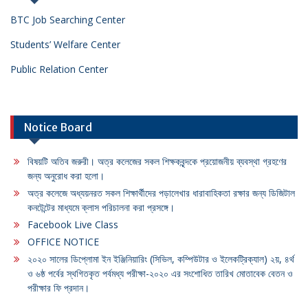
BTC Job Searching Center
Students’ Welfare Center
Public Relation Center
Notice Board
বিষয়টি অতিব জরুরী। অত্র কলেজের সকল শিক্ষকবৃন্দকে প্রয়োজনীয় ব্যবস্থা গ্রহণের
জন্য অনুরোধ করা হলো।
অত্র কলেজে অধ্যয়নরত সকল শিক্ষার্থীদের পড়ালেখার ধারাবাহিকতা রক্ষার জন্য ডিজিটাল
কনটেন্টের মাধ্যমে ক্লাস পরিচালনা করা প্রসঙ্গে।
Facebook Live Class
OFFICE NOTICE
২০২০ সালের ডিপ্লোমা ইন ইঞ্জিনিয়ারিং (সিভিল, কম্পিউটার ও ইলেকট্রিক্যাল) ২য়, ৪র্থ
ও ৬ষ্ঠ পর্বের স্থগিতকৃত পর্বমধ্য পরীক্ষা-২০২০ এর সংশোধিত তারিখ মোতাবেক বেতন ও
পরীক্ষার ফি প্রদান।