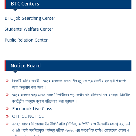
BTC Centers
BTC Job Searching Center
Students’ Welfare Center
Public Relation Center
Notice Board
বিষয়টি অতিব জরুরী। অত্র কলেজের সকল শিক্ষকবৃন্দকে প্রয়োজনীয় ব্যবস্থা গ্রহণের
জন্য অনুরোধ করা হলো।
অত্র কলেজে অধ্যয়নরত সকল শিক্ষার্থীদের পড়ালেখার ধারাবাহিকতা রক্ষার জন্য ডিজিটাল
কনটেন্টের মাধ্যমে ক্লাস পরিচালনা করা প্রসঙ্গে।
Facebook Live Class
OFFICE NOTICE
২০২০ সালের ডিপ্লোমা ইন ইঞ্জিনিয়ারিং (সিভিল, কম্পিউটার ও ইলেকট্রিক্যাল) ২য়, ৪র্থ
ও ৬ষ্ঠ পর্বের স্থগিতকৃত পর্বমধ্য পরীক্ষা-২০২০ এর সংশোধিত তারিখ মোতাবেক বেতন ও