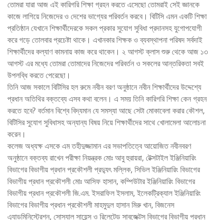
তোমরা যারা আজ এই কারিগরি শিক্ষা গ্রহন করতে এসেছো তোমরাই সেই জ্ঞানকে
কাজে লাগিয়ে নিজেদের ও দেশের ভাগ্যের পরিবর্তন করবে। বিটিসি এমন একটি শিক্ষা
প্রতিষ্ঠান যেখানে শিক্ষার্থীদেরকে সকল প্রকার সুযোগ সুবিধা প্রদানসহ যুগোপযোগী
করে গড়ে তোলবার প্রচেষ্টা থাকে। এখানকার শিক্ষক ও ব্যবস্থাপনা পরিষদ সর্বদাই
শিক্ষার্থীদের কল্যাণ কামনায় কাজ করে থাকেন। ২ আগস্ট ক্লাস শুরু থেকে আজ ১৩
আগস্ট এর মধ্যে তোমরা তোমাদের নিজেদের পরিবর্তন ও সকলের আন্তরিকতা সবই
উপলব্ধি করতে পেরেছো।
তিনি আজ সকালে বিটিসির হল রুমে নবীন বরণ অনুষ্ঠানে নবীন শিক্ষার্থীদের উদ্দেশ্যে
প্রধান অতিথির বক্তব্যে এসব কথা বলেন। এ সময় তিনি কারিগরি শিক্ষা কেন গ্রহন
করতে হবে? বর্তমান বিশ্বে বিদ্যমান যে সমস্যা আছে সেটা মোকাবেলা করার কৌশল,
বিটিসির সুযোগ সুবিধাসহ অন্যান্য বিষয় নিয়ে শিক্ষার্থীদের সাথে খোলামেলা আলোচনা
করেন।
কলেজ অধ্যক্ষ এসকে এম তহীদুজ্জামান এর সভাপতিত্বে আয়োজিত নবীনবরণ
অনুষ্ঠানে বক্তব্য রাখেন পরীক্ষা নিয়ন্ত্রক মোঃ আবু হুরায়রা, টেক্সটাইল ইঞ্জিনিয়ারিং
বিভাগের বিভাগীয় প্রধান প্রকৌশলী প্রদ্যুৎ মল্লিক, সিভিল ইঞ্জিনিয়ারিং বিভাগের
বিভাগীয় প্রধান প্রকৌশলী মোঃ আসিফ হাসান, কম্পিউটার ইঞ্জিনিয়ারিং বিভাগের
বিভাগীয় প্রধান প্রকৌশলী জি.এম. ইসরাফিল ইসলাম, ইলেকট্রিক্যাল ইঞ্জিনিয়ারিং
বিভাগের বিভাগীয় প্রধান প্রকৌশলী মাহমুদুল হাসান মিরু খান, বিজনেস
এ্যাডমিনিস্ট্রেশন, সোস্যাল সায়েন্স ও রিলেটেড সাবজেক্টস্ বিভাগের বিভাগীয় প্রধান