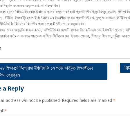
েকনিক্যাল কলেজের অধ্যক্ষ মো. আসাদুজ্জামান।
ক্তব্য রাখেন বিসিএমসি রেজিস্ট্রার ও ছাত্র কল্যাণ কর্মকর্তা প্রকৌশলী মোস্তাফিজুর রহমান, পরীক্ষা নিয়
ন, বিটিসির ইলেকট্রিক্যাল ইঞ্জিনিয়ারিং এর বিভাগীয় প্রধান প্রকৌশলী মো. বুলবুল আহমেদ, বিটিসির ট
ঞ্জিনিয়ারিং বিভাগের বিভাগীয় প্রধান প্রকৌশলী মো. ফারুকুজ্জামান।
ার্থীদের মধ্যে অনুভূতি ব্যক্ত করেন, কম্পিউটারের মেহেদী হাসান, ইলেকট্রিক্যালের ইসমাইল হোসেন,
সাইন পর্বত ও সালমান পারভেজ সাজিন, সিভিলের মো. ইনফাদ মোল্যা, সিজানুল ইসলাম, মুনিয়া আক্ত
s
 শিক্ষাবর্ষে ডিপ্লোমা ইঞ্জিনিয়ারিং ১ম পর্বের ভর্তিকৃত শিক্ষার্থীদের
বিট
টেশন প্রোগ্রাম
ation
 a Reply
il address will not be published.
Required fields are marked
*
nt
*