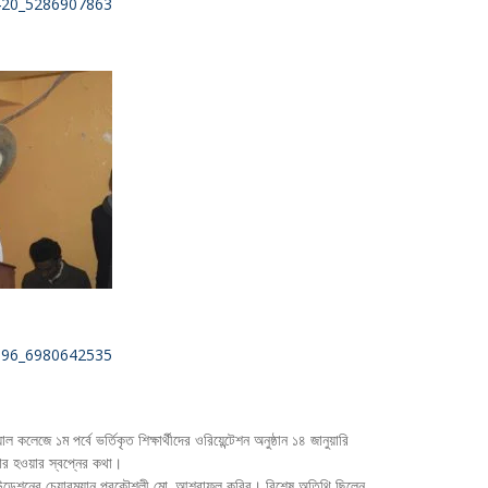
লেজে ১ম পর্বে ভর্তিকৃত শিক্ষার্থীদের ওরিয়েন্টেশন অনুষ্ঠান ১৪ জানুয়ারি
য়ার হওয়ার স্বপ্নের কথা।
উন্ডেশনের চেয়ারম্যান প্রকৌশলী মো. আশরাফুল কবির। বিশেষ অতিথি ছিলেন