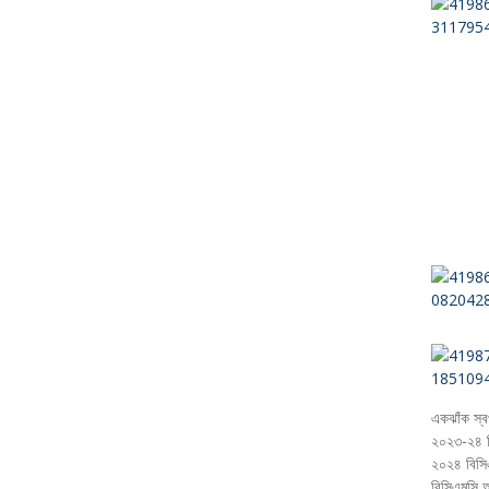
একঝাঁক স্বপ
২০২৩-২৪ শিক
২০২৪ বিসিএ
বিসিএমসি অ