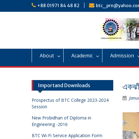
Skip
+88 01971 84 48 82
btc_prn@yahoo.c
to
content
About
Academic
Admission
একঝাঁ
Importand Downloads
Janu
Prospectus of BTC College 2023-2024
Session
New Probidhan of Diploma in
Engineering -2016
BTC Wi-Fi Service Application Form