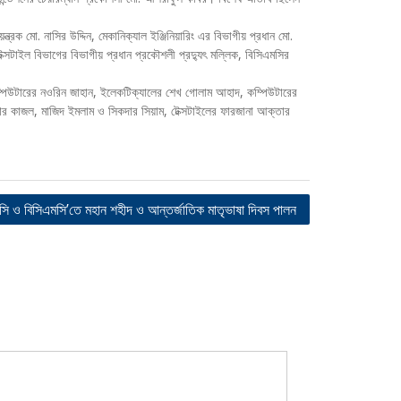
ন্ত্রক মো. নাসির উদ্দিন, মেকানিক্যাল ইঞ্জিনিয়ারিং এর বিভাগীয় প্রধান মো.
েক্সটাইল বিভাগের বিভাগীয় প্রধান প্রকৌশলী প্রদ্যুৎ মল্লিক, বিসিএমসির
 কম্পিউটারের নওরিন জাহান, ইলেকটিক্যালের শেখ গোলাম আহাদ, কম্পিউটারের
ার কাজল, মাজিদ ইমলাম ও সিকদার সিয়াম, টেক্সটাইলের ফারজানা আক্তার
িসি ও বিসিএমসি’তে মহান শহীদ ও আন্তর্জাতিক মাতৃভাষা দিবস পালন