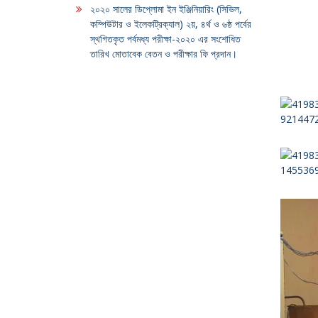
২০২০ সালের ডিপ্লোমা ইন ইঞ্জিনিয়ারিং (সিভিল,
কম্পিউটার ও ইলেকট্রিক্যাল) ২য়, ৪র্থ ও ৬ষ্ঠ পর্বের
স্থগিতকৃত পর্বমধ্য পরীক্ষা-২০২০ এর সংশোধিত
তারিখ মোতাবেক বেতন ও পরীক্ষার ফি প্রদান।