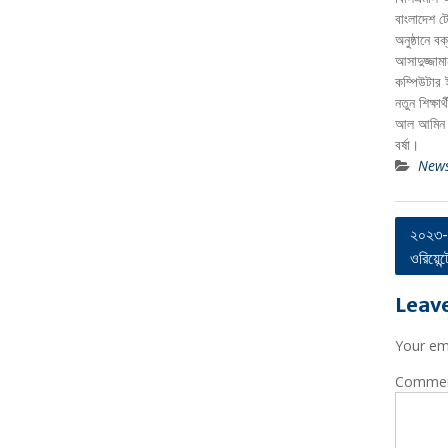
বাংলাদেশ ট
অনুষ্ঠানে ব
আসাদুজ্জামা
কম্পিউটার ই
নতুন শিক্ষ
আল আমিন হু
বর্ষা।
New
Post
২০২৩-২৪
ওরিয়েন্
navig
Leave
Your ema
Comme